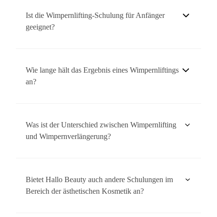
geeignet, jedoch können sehr kurze oder brüchige Wimpern
Ist die Wimpernlifting-Schulung für Anfänger
weniger optimale Ergebnisse erzielen.
geeignet?
Ja, unsere Wimpernlifting-Schulung ist sowohl für Anfänger
als auch für erfahrene Kosmetiker geeignet.
Wie lange hält das Ergebnis eines Wimpernliftings
an?
Das Ergebnis eines Wimpernliftings hält in der Regel 6-8
Wochen an, abhängig vom natürlichen Wimpernzyklus des
Was ist der Unterschied zwischen Wimpernlifting
Kunden.
und Wimpernverlängerung?
Wimpernlifting hebt und formt die natürlichen Wimpern von
der Wurzel an, während bei Wimpernverlängerungen
Bietet Hallo Beauty auch andere Schulungen im
künstliche Wimpern auf die natürlichen Wimpern geklebt
Bereich der ästhetischen Kosmetik an?
werden.