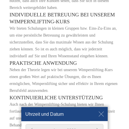
nutzen, dass auch Ihre Kunden sehen, dass Sie sich in diesem
Bereich weitergebildet haben.
INDIVIDUELLE BETREUUNG BEI UNSEREM
WIMPERNLIFTING-KURS
Wir bieten Schulungen in kleinen Gruppen bzw. Eins-Zu-Eins an,
um eine persönliche Betreuung zu gewährleisten und
sicherzustellen, dass Sie das maximale Wissen aus der Schulung
ziehen können. So ist es auch möglich, dass wir jederzeit
individuell auf Sie und Ihren Wissensstand eingehen können.
PRAKTISCHE ANWENDUNG
Neben der Theorie legen wir bei unserem Wimpernlifting-Kurs
einen großen Wert auf praktische Übungen, die es Ihnen
ermöglichen, Wimpernlifting sicher und effektiv in Ihrem eigenen
Berufsfeld anzuwenden.
KONTINUIERLICHE UNTERSTÜTZUNG
Auch nach der Wimpernlifting-Schulung bieten wir Ihnen
fortlaufende Unterstützung und Beratung an, sodass Sie jederzeit
Uhrzeit und Datum
auf unser Expertenteam zugreifen können, um Fragen zu
Behandlungen, Techniken oder Produkten zu klären.