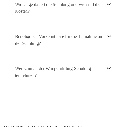
das Ihre Teilnahme und erworbenen Kenntnisse bestätigt.
Wie lange dauert die Schulung und wie sind die
Kosten?
Die Dauer und Kosten der Schulung variieren. Kontaktieren
Sie uns für aktuelle Informationen zu Terminen und Preisen.
Benötige ich Vorkenntnisse für die Teilnahme an
der Schulung?
Grundlegende Kenntnisse im Bereich Kosmetik sind von
Vorteil, aber nicht zwingend erforderlich, um
Wer kann an der Wimpernlifting-Schulung
Wimpernlifting lernen zu können.
teilnehmen?
Unsere Wimpernlifting-Schulung richtet sich an
Kosmetikerinnen und Beauty-Profis, die ihre Fähigkeiten im
Bereich Wimpernlifting erweitern möchten.