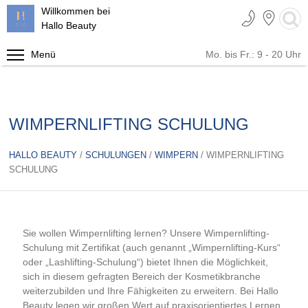
Willkommen bei
Hallo Beauty
Menü
Mo. bis Fr.: 9 - 20 Uhr
IMPRESSUM
PREISLISTE
WIMPERNLIFTING SCHULUNG
AGB
HAUTVERJÜNGUNG &
HALLO BEAUTY
FALTENBEHANDLUNG
/
SCHULUNGEN
/
WIMPERN
/ WIMPERNLIFTING
SCHULUNG
UNSER TEAM
WIMPERN
DATENSCHUTZERKLAERUNG
HAARENTFERNUNG
Sie wollen Wimpernlifting lernen? Unsere Wimpernlifting-
Schulung mit Zertifikat (auch genannt „Wimpernlifting-Kurs“
KOSMETIK
oder „Lashlifting-Schulung“) bietet Ihnen die Möglichkeit,
sich in diesem gefragten Bereich der Kosmetikbranche
FETTREDUKTION
weiterzubilden und Ihre Fähigkeiten zu erweitern. Bei Hallo
Beauty legen wir großen Wert auf praxisorientiertes Lernen.