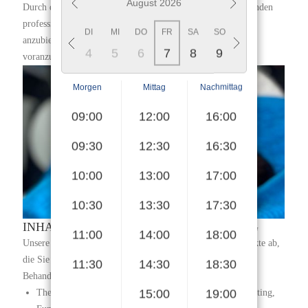
August 2026
S
Durch diese Vorteile sind Sie bestens gerüstet, um Ihren Kunden
professionelle und effektive Wimpernlifting-Behandlungen
SA
SO
MO
DI
MI
DO
FR
SA
SO
MO
DI
MI
anzubieten und Ihre Karriere in der Kosmetikbranche
1
2
3
4
5
6
7
8
9
10
11
12
voranzutreiben.
Morgen
Mittag
Nachmittag
09:00
12:00
16:00
09:30
12:30
16:30
10:00
13:00
17:00
10:30
13:30
17:30
INHALTE DER LASHLIFTING-SCHULUNG
11:00
14:00
18:00
Unsere Wimpernlifting-Schulung deckt alle wichtigen Aspekte ab,
die Sie für eine erfolgreiche Durchführung dieser beliebten
11:30
14:30
18:30
Behandlung benötigen:
15:00
19:00
Theoretische Grundlagen: Einführung in das Wimpernlifting,