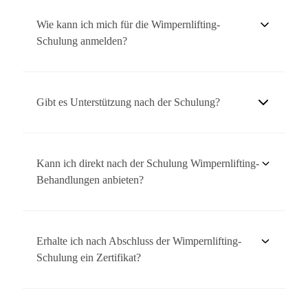
Ja, neben der Wimpernlifting-Schulung bieten wir eine
Vielzahl von Schulungen an, darunter
Wie kann ich mich für die Wimpernlifting-
Gesichtsbehandlungen, Körperbehandlungen und andere
Schulung anmelden?
spezialisierte kosmetische Verfahren. Informieren Sie sich
gerne über unser gesamtes Schulungsangebot.
Sie können sich ganz einfach über unsere Website zur
Schulung für Wimpernlifting anmelden. Gerne können Sie
Gibt es Unterstützung nach der Schulung?
uns auch telefonisch oder via WhatsApp kontaktieren für
weitere Informationen zur Anmeldung und den nächsten
Ja, wir bieten kontinuierliche Unterstützung und Beratung
Schulungsterminen. Auch der Kontakt via Mail ist möglich.
nach der Schulung an. Sie können auch nach der
Kann ich direkt nach der Schulung Wimpernlifting-
Wimpernlifting-Schulung mit Rückfragen auf unser
Behandlungen anbieten?
Expertenteam zugreifen, um Fragen zu Behandlungen,
Techniken oder Produkten zu klären.
Ja, die Schulung bereitet Sie darauf vor, Wimpernlifting
sicher und professionell durchzuführen.
Erhalte ich nach Abschluss der Wimpernlifting-
Schulung ein Zertifikat?
Ja, nach erfolgreichem Abschluss erhalten Sie ein Zertifikat,