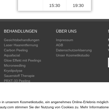
15:30
19:30
BEHANDLUNGEN
ÜBER UNS
Gesichtsbehandlungen
Impressum
Laser Haarentfernung
AGB
Carbon Peeling
Datenschutzerklaerung
Aquafacial
Unser Kosmetikstudio
Glow Effekt mit Peelings
Microneedling
Kryolipolyse
Sauerstoff Therapie
PRXT-33 Peeling
Winpernlifting
e in unserem Kosmetikstudio, ein angenehmes Online-Erlebnis möglic
eauty.com stimmen Sie der Nutzung von Cookies zu. Mehr Informationen