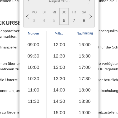
lenden und lukrativen Karriere in der Kosmetikbranche, die Ihnen die F
August 2026
S
SA
SO
MO
DI
MI
DO
FR
SA
SO
MO
DI
1
2
3
4
5
6
7
8
9
10
11
KKURSE VON HALLO-BEAUTY
 apparativen Kosmetikpraxis und finden Sie Ihren Weg, um hochqualitat
Morgen
Mittag
Nachmittag
ermarkten.
09:00
12:00
16:00
nanziellen Unabhängigkeit begleiten und Ihre Leidenschaft für die Schö
09:30
12:30
16:30
ationen über unser breit gefächertes Schulungsangebot und die verfüg
10:00
13:00
17:00
Informationen zu unseren Schulungsprogrammen, Terminen und Kursgebüh
10:30
13:30
17:30
die Unterstützung unserer Schüler bei der Verwirklichung ihrer berufli
11:00
14:00
18:00
onen an, um sicherzustellen, dass der Weg zu Ihren Kosmetikschulungen
11:30
14:30
18:30
15:00
19:00
nen zu fördern und Ihnen die Werkzeuge und Ressourcen bereitzustellen, 