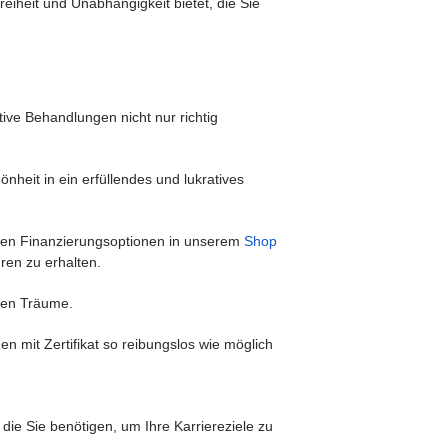
reiheit und Unabhängigkeit bietet, die Sie
eptember 2026
Oktober 2026
MI
DO
FR
SA
SO
MO
DI
MI
DO
FR
SA
S
12
13
14
15
16
17
18
19
20
21
22
2
ive Behandlungen nicht nur richtig
nheit in ein erfüllendes und lukratives
baren Finanzierungsoptionen in unserem
Shop
ren zu erhalten.
chen Träume.
 mit Zertifikat so reibungslos wie möglich
die Sie benötigen, um Ihre Karriereziele zu