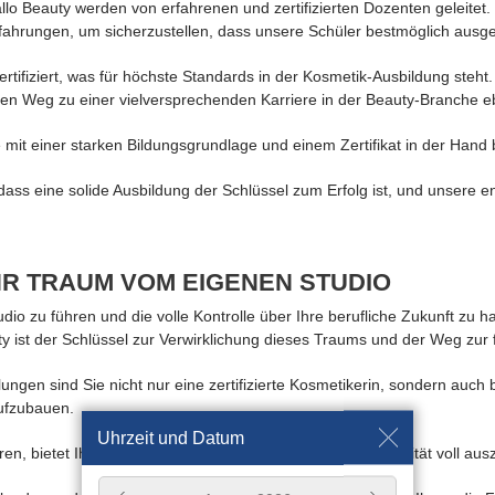
lo Beauty werden von erfahrenen und zertifizierten Dozenten geleitet. 
rfahrungen, um sicherzustellen, dass unsere Schüler bestmöglich ausge
ertifiziert, was für höchste Standards in der Kosmetik-Ausbildung steh
 den Weg zu einer vielversprechenden Karriere in der Beauty-Branche e
 mit einer starken Bildungsgrundlage und einem Zertifikat in der Hand 
dass eine solide Ausbildung der Schlüssel zum Erfolg ist, und unsere 
HR TRAUM VOM EIGENEN STUDIO
dio zu führen und die volle Kontrolle über Ihre berufliche Zukunft z
 ist der Schlüssel zur Verwirklichung dieses Traums und der Weg zur f
gen sind Sie nicht nur eine zertifizierte Kosmetikerin, sondern auch b
aufzubauen.
Uhrzeit und Datum
en, bietet Ihnen die Freiheit, Ihre Leidenschaft und Kreativität voll aus