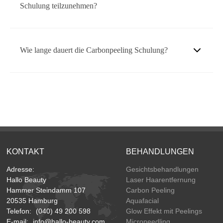
Schulung teilzunehmen?
Carbonpeeling offiziell bestätigt.
Es sind keine speziellen Vorkenntnisse erforderlich. Die
Wie lange dauert die Carbonpeeling Schulung?
Schulung richtet sich an Einsteiger sowie erfahrene
Kosmetikerinnen, die ihr Fachwissen erweitern möchten.
Unsere Schulung dauert in der Regel 3 Stunden, in denen
intensive theoretische und praktische Einheiten abgehalten
werden. So gewährleisten wir, dass Sie umfassend auf die
Anwendung des Carbonpeelings vorbereitet sind.
KONTAKT
BEHANDLUNGEN
Adresse:
Gesichtsbehandlungen
Hallo Beauty
Laser Haarentfernung
Hammer Steindamm 107
Carbon Peeling
20535 Hamburg
Aquafacial
Telefon:
(040) 49 200 598
Glow Effekt mit Peelings
E-mail:
info@hallo-beauty.com
Microneedling