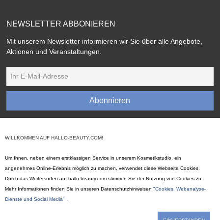
NEWSLETTER ABBONIEREN
Mit unserem Newsletter informieren wir Sie über alle Angebote,
Aktionen und Veranstaltungen.
Abonnieren
WILLKOMMEN AUF HALLO-BEAUTY.COM!
Um Ihnen, neben einem erstklassigen Service in unserem Kosmetikstudio, ein
angenehmes Online-Erlebnis möglich zu machen, verwendet diese Webseite Cookies.
Durch das Weitersurfen auf hallo-beauty.com stimmen Sie der Nutzung von Cookies zu.
Mehr Informationen finden Sie in unseren Datenschutzhinweisen
"Cookies, Webanalyse-
2016-2026 © Hallo Beauty
Dienste und Social Media" .
ÜBER UNS
BEHANDLUNGEN
SCHULUNGEN
KONTAKT
BLOG
Jetzt buchen
SHOP