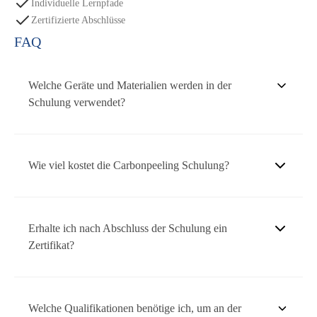
Individuelle Lernpfade
Zertifizierte Abschlüsse
FAQ
Welche Geräte und Materialien werden in der
Schulung verwendet?
Wir verwenden nur zuverlässige Geräte von führenden
Wie viel kostet die Carbonpeeling Schulung?
Anbietern und stellen sicher, dass Sie mit modernster
Technologie arbeiten. Alle benötigten Materialien werden
während der Schulung zur Verfügung gestellt.
Die Kosten variieren je nach Paketoption. Die Basiskurse kostet
Erhalte ich nach Abschluss der Schulung ein
€600, die Basiskurs + Starter-Set €750, und das
Zertifikat?
Premiumschulungspaket kostet €1100. Jede Option bietet
unterschiedliche Inhalte und zusätzliche Vorteile.
Ja, nach erfolgreichem Abschluss des Kurses erhalten Sie ein
Welche Qualifikationen benötige ich, um an der
Zertifikat, das Ihre Qualifikation und Ihr Fachwissen im Bereich