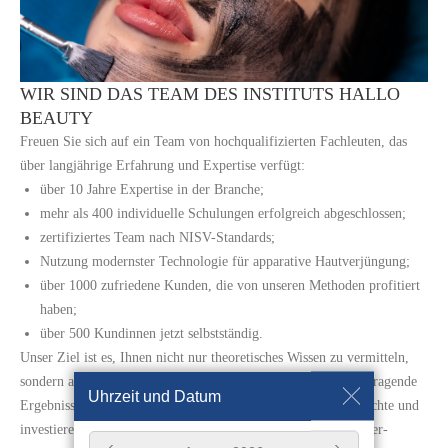
WIR SIND DAS TEAM DES INSTITUTS HALLO
BEAUTY
Freuen Sie sich auf ein Team von hochqualifizierten Fachleuten, das
über langjährige Erfahrung und Expertise verfügt:
über 10 Jahre Expertise in der Branche;
mehr als 400 individuelle Schulungen erfolgreich abgeschlossen;
zertifiziertes Team nach NISV-Standards;
Nutzung modernster Technologie für apparative Hautverjüngung;
über 1000 zufriedene Kunden, die von unseren Methoden profitiert
haben;
über 500 Kundinnen jetzt selbstständig.
Unser Ziel ist es, Ihnen nicht nur theoretisches Wissen zu vermitteln,
sondern auch praktische Fähigkeiten zu entwickeln, um herausragende
Uhrzeit und Datum
Ergebnisse zu erzielen. Werden Sie Teil unserer Erfolgsgeschichte und
investieren Sie in Ihre berufliche Zukunft als erstklassiger Laser-