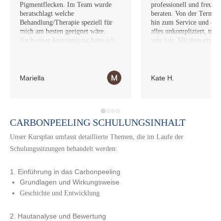
Pigmentflecken. Im Team wurde
professionell und freundl
beratschlagt welche
beraten. Von der Terminf
Behandlung/Therapie speziell für
hin zum Service und den 
mich am besten geeignet wäre.
alles unkompliziert, tran
Nach einer Ausreinigung hatte ich
sehr fair. Mit dem ersten
nun 2 weitere Behandlungen mit
bin ich ebenso super zufr
dem CARBON-PEELING. Ich sehe
Diese Behandlung kann i
bereits jetzt schon erste
Gewissens jedem empfeh
Verbesserungen und bin so froh,
komme selbst nun für we
Mariella
Kate H.
dass ich diese Praxis entdeckt habe!
Sessions zurück. Bis gan
Die fürsorgliche & liebe Art der
Kosmetikerinnen sorgt jedes Mal
dafür, dass ich mich absolut wohl
und insbesondere mit meinen
CARBONPEELING SCHULUNGSINHALT
Problemen Ernst genommen und
Unser Kursplan umfasst detaillierte Themen, die im Laufe der
verstanden fühle.
Es wird immer auf die Bedürfnisse
Schulungssitzungen behandelt werden:
eingegangen und sich liebevoll um
einen gekümmert.
1. Einführung in das Carbonpeeling
Danke!!
Grundlagen und Wirkungsweise
LG
Mariella
Geschichte und Entwicklung
2. Hautanalyse und Bewertung