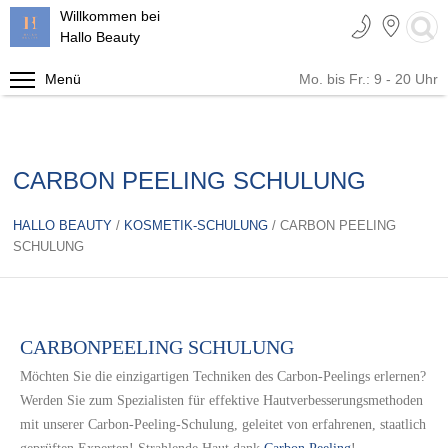
Willkommen bei
Hallo Beauty
Menü
Mo. bis Fr.: 9 - 20 Uhr
IMPRESSUM
PREISLISTE
CARBON PEELING SCHULUNG
AGB
HAUTVERJÜNGUNG &
HALLO BEAUTY
FALTENBEHANDLUNG
/
KOSMETIK-SCHULUNG
/ CARBON PEELING
SCHULUNG
UNSER TEAM
WIMPERN
DATENSCHUTZERKLAERUNG
HAARENTFERNUNG
CARBONPEELING SCHULUNG
KOSMETIK
Möchten Sie die einzigartigen Techniken des Carbon-Peelings erlernen?
Werden Sie zum Spezialisten für effektive Hautverbesserungsmethoden
FETTREDUKTION
mit unserer Carbon-Peeling-Schulung, geleitet von erfahrenen, staatlich