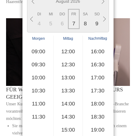
August 2026
S
Haarentfernungs-Spezialist!
SA
SO
MO
DI
MI
DO
FR
SA
SO
MO
DI
MI
1
2
3
4
5
6
7
8
9
10
11
12
Morgen
Mittag
Nachmittag
09:00
12:00
16:00
09:30
12:30
16:30
10:00
13:00
17:00
FÜR WEN IST UNSER CARBONPEELING KURS
10:30
13:30
17:30
GEEIGNET?
11:00
14:00
18:00
Unser Kurs richtet sich an alle, die ihre Karriere in der Beauty-Branche
vorantreiben und sich auf die Kunst des Carbonpeelings spezialisieren
11:30
14:30
18:30
möchten:
Sie möchten in der Beauty-Branche starten und suchen nach einem
15:00
19:00
vielversprechenden Karriereweg;